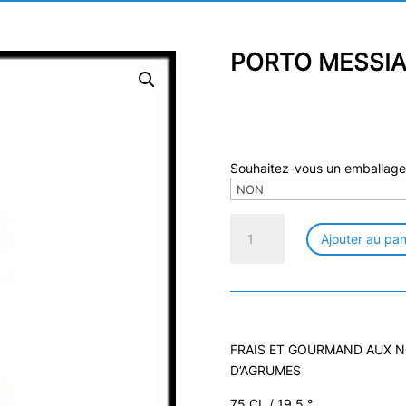
PORTO MESSIA
Souhaitez-vous un emballage
quantité
Ajouter au pan
de
PORTO
MESSIAS
WHITE
SWEET
19,5°
FRAIS ET GOURMAND AUX NO
D’AGRUMES
75 CL / 19,5 °