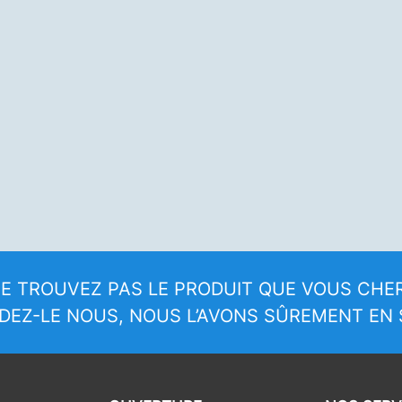
E TROUVEZ PAS LE PRODUIT QUE VOUS CHE
EZ-LE NOUS, NOUS L’AVONS SÛREMENT EN 