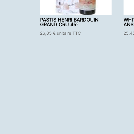
PASTIS HENRI BARDOUIN
WHI
GRAND CRU 45°
ANS
26,05
€
unitaire TTC
25,4