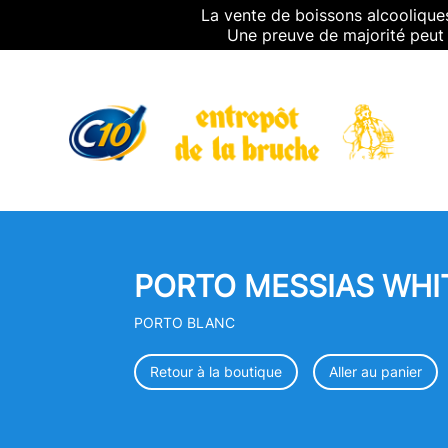
La vente de boissons alcooliques
Une preuve de majorité peut 
PORTO MESSIAS WHIT
PORTO BLANC
Retour à la boutique
Aller au panier