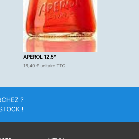
APEROL 12,5°
16,40
€
unitaire TTC
RCHEZ ?
STOCK !