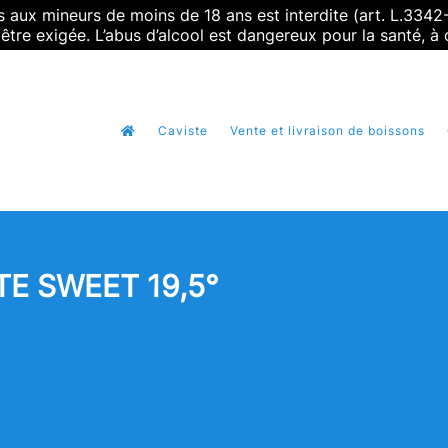
 aux mineurs de moins de 18 ans est interdite (art. L.3342
être exigée. L’abus d’alcool est dangereux pour la santé,
Caviste
Vente et livraison de boissons
E SWEET 19,5°