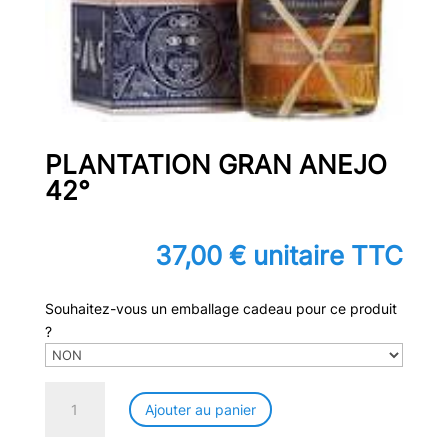
PLANTATION GRAN ANEJO
42°
37,00
€
unitaire TTC
Souhaitez-vous un emballage cadeau pour ce produit
?
quantité
Ajouter au panier
de
PLANTATION