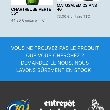
MATUSALEM 23 ANS
CHARTREUSE VERTE
40°
55°
73,00
€
unitaire TTC
44,30
€
unitaire TTC
VOUS NE TROUVEZ PAS LE PRODUIT
QUE VOUS CHERCHEZ ?
DEMANDEZ-LE NOUS, NOUS
L’AVONS SÛREMENT EN STOCK !