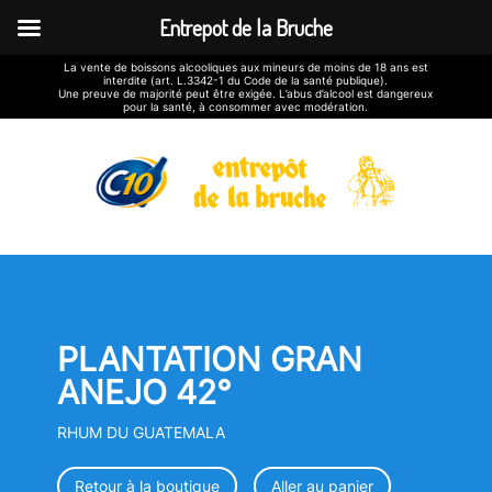
Entrepot de la Bruche
La vente de boissons alcooliques aux mineurs de moins de 18 ans est
interdite (art. L.3342-1 du Code de la santé publique).
Une preuve de majorité peut être exigée. L’abus d’alcool est dangereux
pour la santé, à consommer avec modération.
PLANTATION GRAN
ANEJO 42°
RHUM DU GUATEMALA
Retour à la boutique
Aller au panier