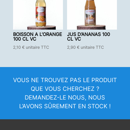
BOISSON A L’ORANGE
JUS D’ANANAS 100
100 CL VC
CL VC
2,10
€
unitaire TTC
2,90
€
unitaire TTC
VOUS NE TROUVEZ PAS LE PRODUIT
QUE VOUS CHERCHEZ ?
DEMANDEZ-LE NOUS, NOUS
L’AVONS SÛREMENT EN STOCK !