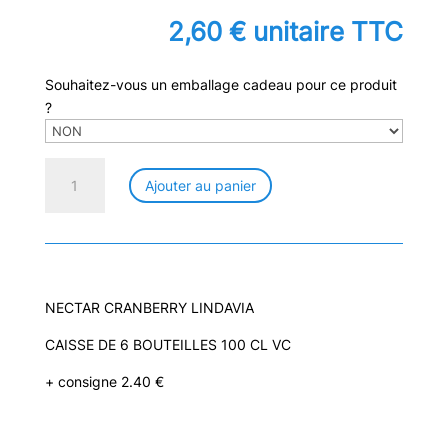
2,60
€
unitaire TTC
Souhaitez-vous un emballage cadeau pour ce produit
?
quantité
Ajouter au panier
de
NECTAR
DE
CRANBERRY
100
CL
NECTAR CRANBERRY LINDAVIA
VC
CAISSE DE 6 BOUTEILLES 100 CL VC
+ consigne 2.40 €