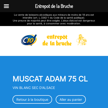
Entrepot de la Bruche
La vente de boissons alcooliques aux mineurs de moins de 18 ans est
interdite (art. L.3342-1 du Code de la santé publique).
Une preuve de majorité peut être exigée. L’abus d’alcool est dangereux
pour la santé, à consommer avec modération.
MUSCAT ADAM 75 CL
VIN BLANC SEC D'ALSACE
Retour à la boutique
Aller au panier