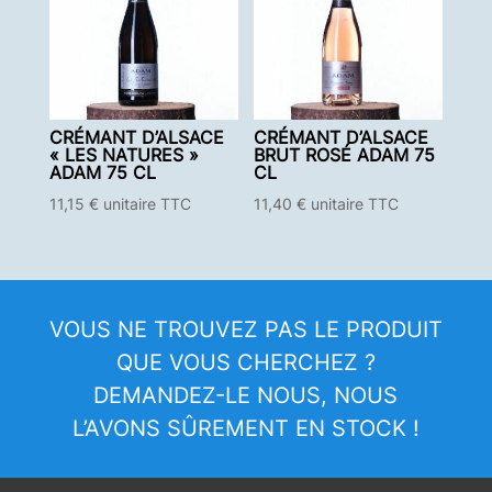
CRÉMANT D’ALSACE
CRÉMANT D’ALSACE
« LES NATURES »
BRUT ROSÉ ADAM 75
ADAM 75 CL
CL
11,15
€
unitaire TTC
11,40
€
unitaire TTC
VOUS NE TROUVEZ PAS LE PRODUIT
QUE VOUS CHERCHEZ ?
DEMANDEZ-LE NOUS, NOUS
L’AVONS SÛREMENT EN STOCK !