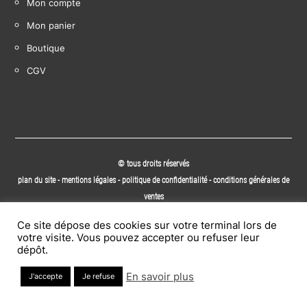
Mon compte
Mon panier
Boutique
CGV
© tous droits réservés
plan du site
-
mentions légales
-
politique de confidentialité
-
conditions générales de
ventes
Site propulsé par
Ce site dépose des cookies sur votre terminal lors de
INOVA WEB
votre visite. Vous pouvez accepter ou refuser leur
dépôt.
En savoir plus
J'accepte
Je refuse