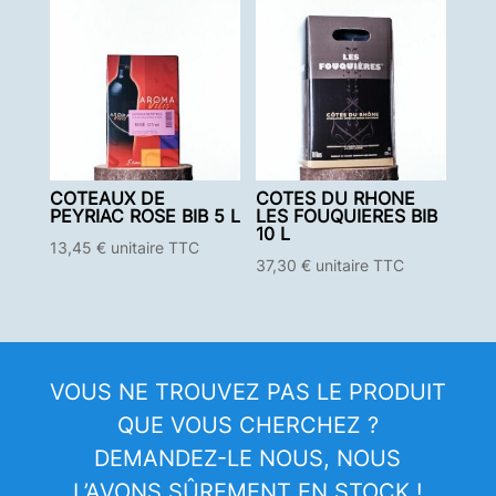
COTEAUX DE
COTES DU RHONE
PEYRIAC ROSE BIB 5 L
LES FOUQUIERES BIB
10 L
13,45
€
unitaire TTC
37,30
€
unitaire TTC
VOUS NE TROUVEZ PAS LE PRODUIT
QUE VOUS CHERCHEZ ?
DEMANDEZ-LE NOUS, NOUS
L’AVONS SÛREMENT EN STOCK !