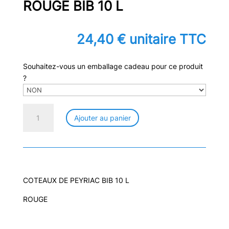
ROUGE BIB 10 L
24,40
€
unitaire TTC
Souhaitez-vous un emballage cadeau pour ce produit
?
quantité
Ajouter au panier
de
COTEAUX
DE
PEYRIAC
ROUGE
BIB
COTEAUX DE PEYRIAC BIB 10 L
10
ROUGE
L