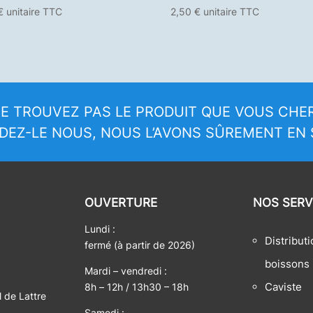
€
unitaire TTC
2,50
€
unitaire TTC
E TROUVEZ PAS LE PRODUIT QUE VOUS CHE
EZ-LE NOUS, NOUS L’AVONS SÛREMENT EN 
OUVERTURE
NOS SERV
Lundi :
Distribut
fermé (à partir de 2026)
boissons
Mardi – vendredi :
Caviste
8h – 12h / 13h30 – 18h
 de Lattre
Samedi :