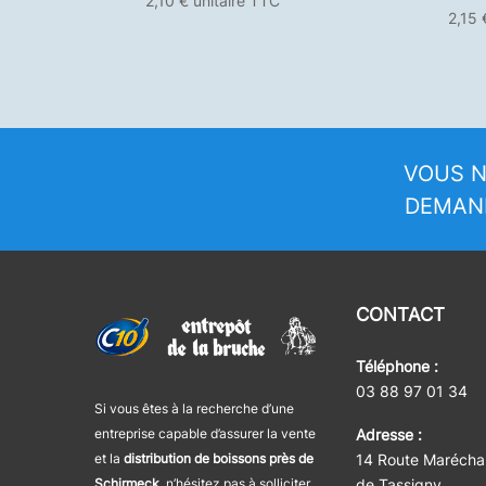
2,10
€
unitaire TTC
2,15
VOUS N
DEMAND
CONTACT
Téléphone :
03 88 97 01 34
Si vous êtes à la recherche d’une
entreprise capable d’assurer la vente
Adresse :
et la
distribution de boissons près de
14 Route Maréchal
Schirmeck,
n’hésitez pas à solliciter
de Tassigny