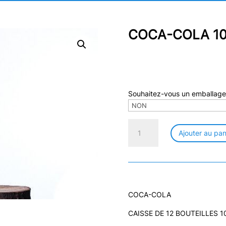
COCA-COLA 10
Souhaitez-vous un emballage
quantité
Ajouter au pan
de
COCA-
COLA
100
CL
PET
COCA-COLA
CONSIGNEE
CAISSE DE 12 BOUTEILLES 